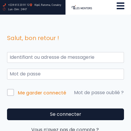
+224 613 20 91 12
Kipé, Ratoma, Conakry
Lun - Dim : 24H7
Salut, bon retour !
Mot de passe oublié ?
Me garder connecté
Se connecter
Vous n’avez pas de compte ?