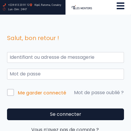
+224 613 20 91 12
Kipé, Ratoma, Conakry
Lun - Dim : 24H7
Salut, bon retour !
Mot de passe oublié ?
Me garder connecté
Se connecter
Vous n’avez pas de compte ?