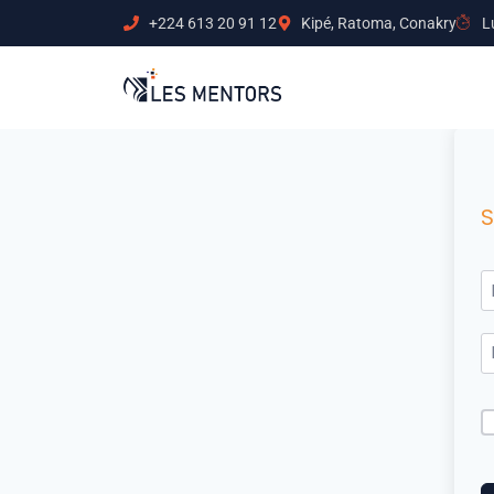
+224 613 20 91 12
Kipé, Ratoma, Conakry
L
S