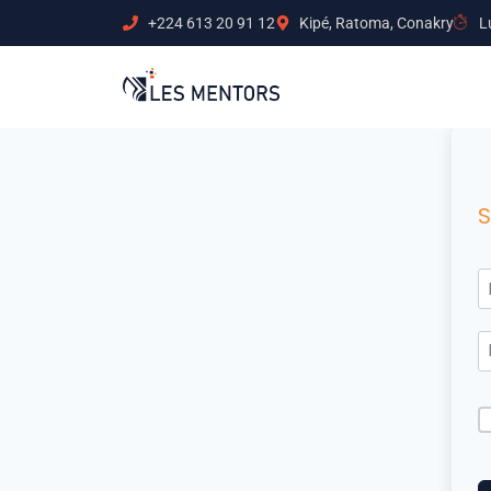
+224 613 20 91 12
Kipé, Ratoma, Conakry
L
S