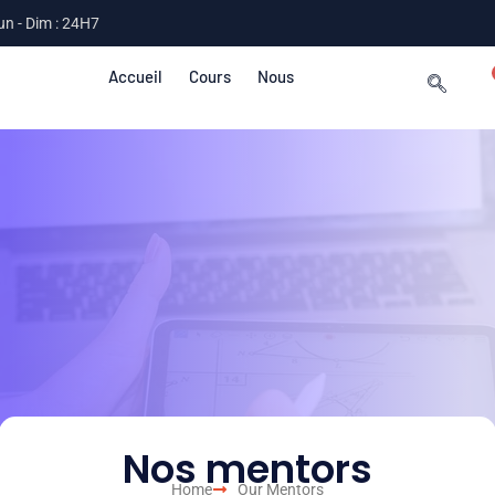
un - Dim : 24H7
Accueil
Cours
Nous
Nos mentors
Home
Our Mentors