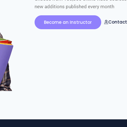
new additions published every month
Contact
Become an Instructor