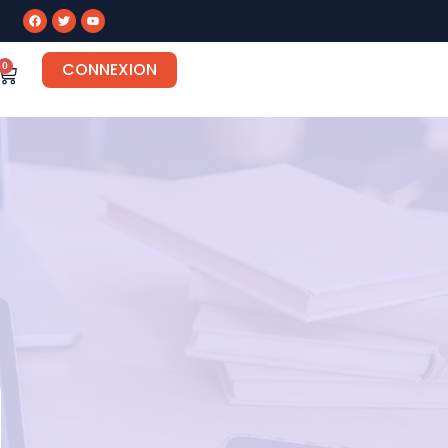
CONNEXION
0