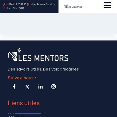
+224 613 20 91 12
Kipé, Ratoma, Conakry
Lun - Dim : 24H7
Des savoirs utiles. Des voix africaines
Suivez-nous :
Liens utiles