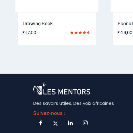
Drawing Book
Econo 
Fr
17,00
Fr
29,00
Note
4.50
sur 5
Des savoirs utiles. Des voix africaines
Suivez-nous :