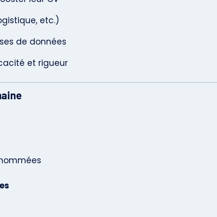
gistique, etc.)
ases de données
acité et rigueur
maine
es nommées
ues