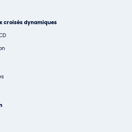
ux croisés dynamiques
TCD
on
es
n