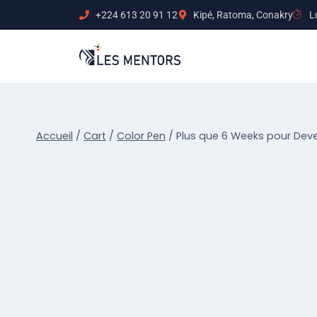
+224 613 20 91 12
Kipé, Ratoma, Conakry
L
Accueil
/
Cart
/
Color Pen
/
Plus que 6 Weeks pour Deven