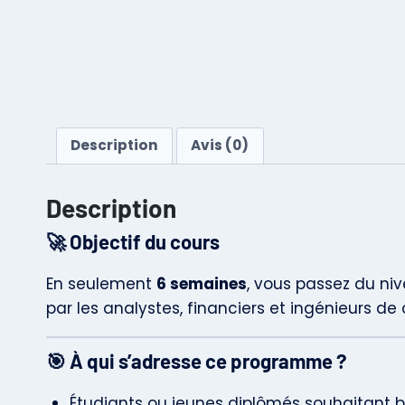
Description
Avis (0)
Description
🚀
Objectif du cours
En seulement
6 semaines
, vous passez du ni
par les analystes, financiers et ingénieurs d
🎯
À qui s’adresse ce programme ?
Étudiants ou jeunes diplômés souhaitant b