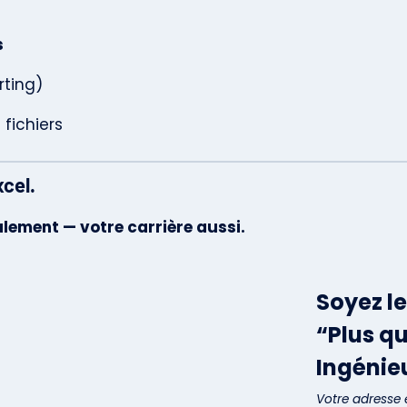
s
rting)
fichiers
xcel.
lement — votre carrière aussi.
Soyez le
“Plus q
Ingénieu
Votre adresse 