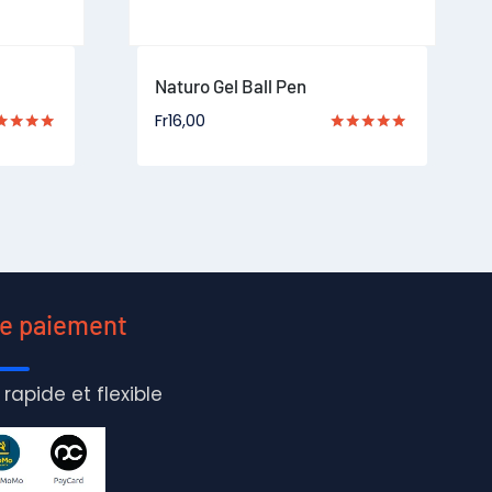
Naturo Gel Ball Pen
Fr
16,00
e
Note
0
5.00
 5
sur 5
de paiement
 rapide et flexible