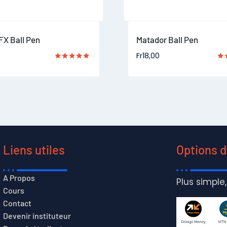
FX Ball Pen
Matador Ball Pen
Fr
18,00
Note
Not
5.00
5.0
sur 5
sur
Liens utiles
Options 
A Propos
Plus simple,
Cours
Contact
Devenir instituteur