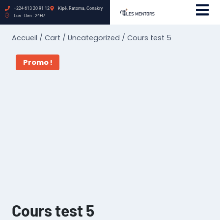
+224 613 20 91 12
Kipé, Ratoma, Conakry
Lun - Dim : 24H7
Accueil
/
Cart
/
Uncategorized
/
Cours test 5
Promo !
Cours test 5