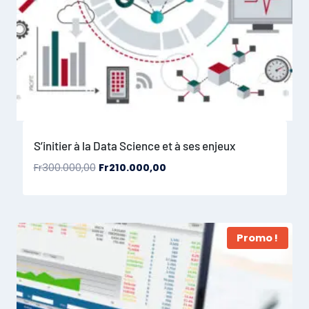
S’initier à la Data Science et à ses enjeux
Fr
300.000,00
Fr
210.000,00
Promo !