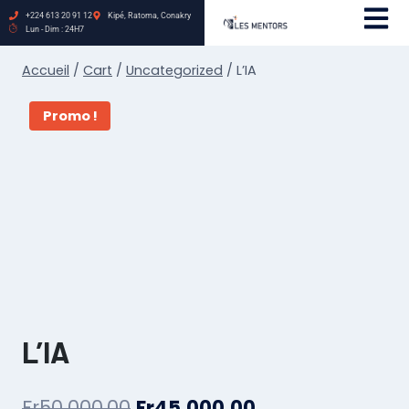
+224 613 20 91 12
Kipé, Ratoma, Conakry
Lun - Dim : 24H7
Accueil
/
Cart
/
Uncategorized
/
L’IA
Promo !
L’IA
Fr
50.000,00
Fr
45.000,00