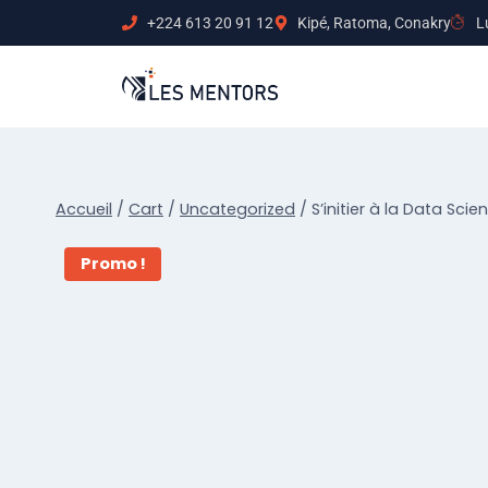
+224 613 20 91 12
Kipé, Ratoma, Conakry
L
Accueil
/
Cart
/
Uncategorized
/
S’initier à la Data Sci
Promo !