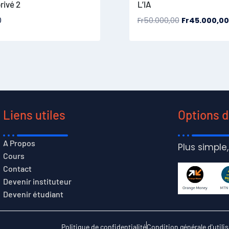
rivé 2
L’IA
0
Fr
50.000,00
Fr
45.000,00
Liens utiles
Options 
A Propos
Plus simple,
Cours
Contact
Devenir instituteur
Devenir étudiant
Politique de confidentialité
Condition générale d'utili