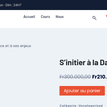
un - Dim : 24H7
Accueil
Cours
Nous
ence et à ses enjeux
S’initier à la 
Fr
300.000,00
Fr
210
Ajouter au panier
Catégorie :
Uncategorized